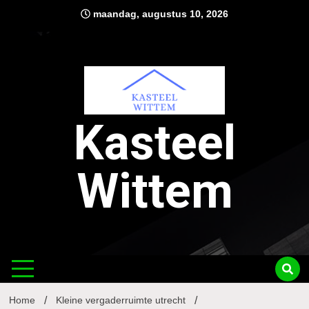
Ga
maandag, augustus 10, 2026
naar
de
inhoud
Kasteel
Wittem
Home
Kleine vergaderruimte utrecht