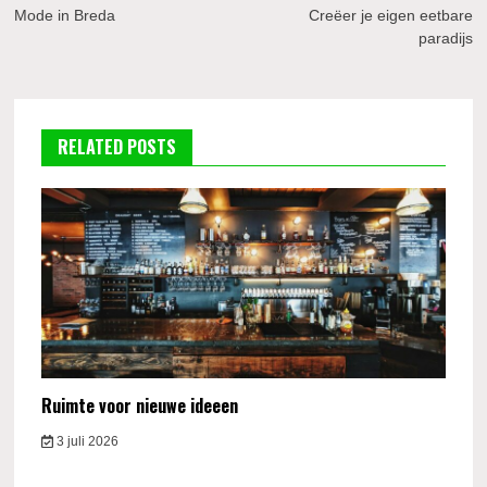
navigatie
Mode in Breda
Creëer je eigen eetbare
paradijs
RELATED POSTS
Ruimte voor nieuwe ideeen
3 juli 2026