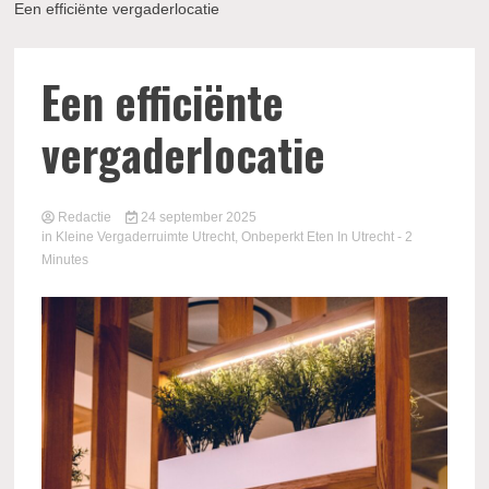
Een efficiënte vergaderlocatie
Een efficiënte
vergaderlocatie
Redactie
24 september 2025
in
Kleine Vergaderruimte Utrecht
,
Onbeperkt Eten In Utrecht
- 2
Minutes