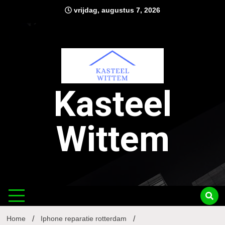
Ga
vrijdag, augustus 7, 2026
naar
de
inhoud
Kasteel
Wittem
Home
Iphone reparatie rotterdam