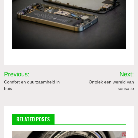
Bericht
Previous:
Next:
navigatie
Comfort en duurzaamheid in
Ontdek een wereld van
huis
sensatie
RELATED POSTS