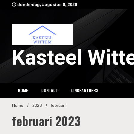
Ga
donderdag, augustus 6, 2026
naar
de
inhoud
Kasteel Wit
HOME
CONTACT
LINKPARTNERS
Home
2023
februari
februari 2023