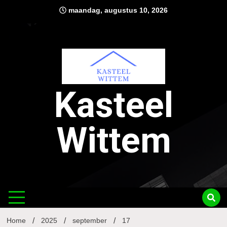
Ga
maandag, augustus 10, 2026
naar
de
inhoud
Kasteel
Wittem
Home
2025
september
17