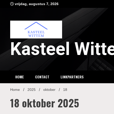
Ga
vrijdag, augustus 7, 2026
naar
de
inhoud
Kasteel Wit
HOME
CONTACT
LINKPARTNERS
Home
2025
oktober
18
18 oktober 2025