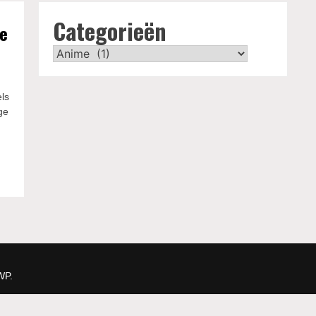
Categorieën
de
Categorieën
ls
ge
WP
.