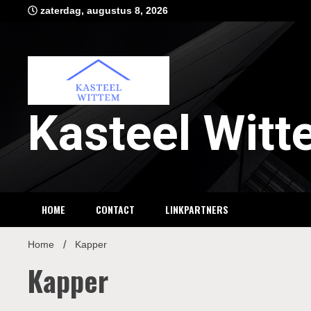
Ga
zaterdag, augustus 8, 2026
naar
de
inhoud
Kasteel Wit
HOME
CONTACT
LINKPARTNERS
Home
Kapper
Kapper