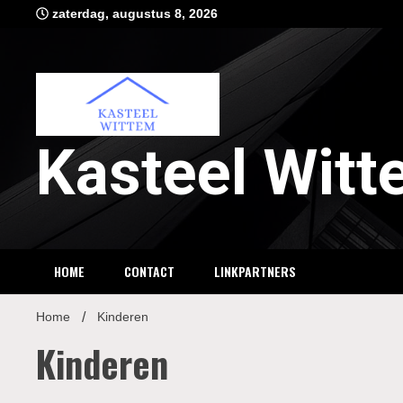
Ga
zaterdag, augustus 8, 2026
naar
de
inhoud
Kasteel Wit
HOME
CONTACT
LINKPARTNERS
Home
Kinderen
Kinderen