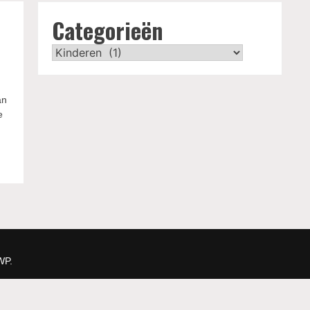
Categorieën
Categorieën
an
e
WP
.