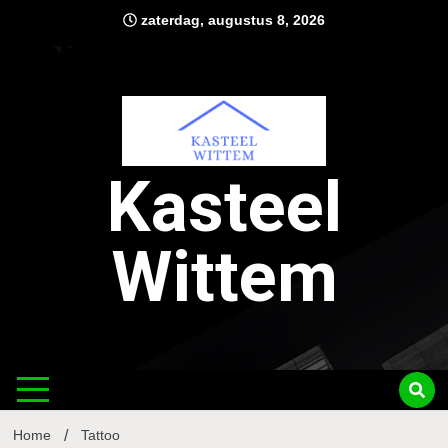
Ga
zaterdag, augustus 8, 2026
naar
de
inhoud
Kasteel
Wittem
Home
Tattoo