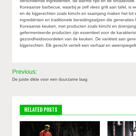
verschillende ingrediënten, de warme rijst en de smaakvoll
Koreaanse barbecue, waarbij je zelf vlees grilt aan tafel, i
en de bijgerechten zoals kimchi en ssamjang maken het tot
ingrediënten en traditionele bereidingswijzen die generaties 
Koreaanse keuken, met producten zoals kimchi en doenjang 
gefermenteerde producten zijn essentieel voor de karakteri
gezondheidsvoordelen van de keuken. De variëteit aan gerec
bijgerechten. Elk gerecht vertelt een verhaal en weerspiegelt
Bericht
Previous:
navigatie
De juiste dikte voor een duurzame laag
RELATED POSTS