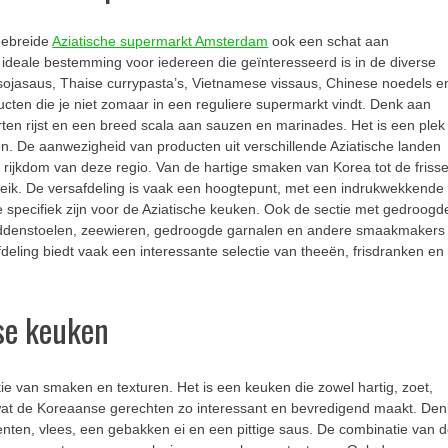
tgebreide
Aziatische supermarkt Amsterdam
ook een schat aan
n ideale bestemming voor iedereen die geïnteresseerd is in de diverse
 sojasaus, Thaise currypasta’s, Vietnamese vissaus, Chinese noedels e
cten die je niet zomaar in een reguliere supermarkt vindt. Denk aan
rten rijst en een breed scala aan sauzen en marinades. Het is een plek
. De aanwezigheid van producten uit verschillende Aziatische landen
re rijkdom van deze regio. Van de hartige smaken van Korea tot de friss
ereik. De versafdeling is vaak een hoogtepunt, met een indrukwekkende
ie specifiek zijn voor de Aziatische keuken. Ook de sectie met gedroogd
addenstoelen, zeewieren, gedroogde garnalen en andere smaakmakers
deling biedt vaak een interessante selectie van theeën, frisdranken en
nse keuken
 van smaken en texturen. Het is een keuken die zowel hartig, zoet,
is wat de Koreaanse gerechten zo interessant en bevredigend maakt. Den
enten, vlees, een gebakken ei en een pittige saus. De combinatie van 