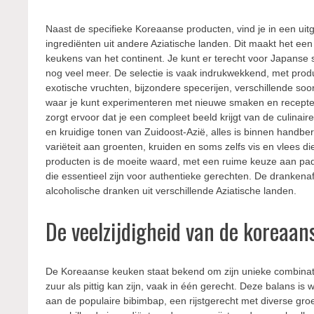
Naast de specifieke Koreaanse producten, vind je in een ui
ingrediënten uit andere Aziatische landen. Dit maakt het ee
keukens van het continent. Je kunt er terecht voor Japanse
nog veel meer. De selectie is vaak indrukwekkend, met produ
exotische vruchten, bijzondere specerijen, verschillende soo
waar je kunt experimenteren met nieuwe smaken en recepten
zorgt ervoor dat je een compleet beeld krijgt van de culinai
en kruidige tonen van Zuidoost-Azië, alles is binnen handb
variëteit aan groenten, kruiden en soms zelfs vis en vlees d
producten is de moeite waard, met een ruime keuze aan p
die essentieel zijn voor authentieke gerechten. De drankenaf
alcoholische dranken uit verschillende Aziatische landen.
De veelzijdigheid van de koreaa
De Koreaanse keuken staat bekend om zijn unieke combinatie
zuur als pittig kan zijn, vaak in één gerecht. Deze balans 
aan de populaire bibimbap, een rijstgerecht met diverse gro