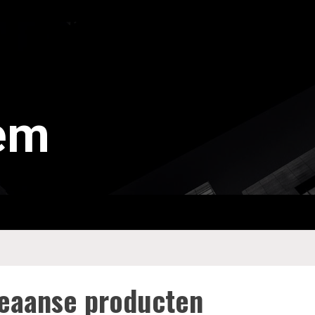
tem
n
reaanse producten