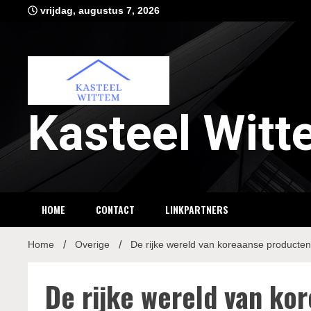
Ga
vrijdag, augustus 7, 2026
naar
de
inhoud
Kasteel Wit
HOME
CONTACT
LINKPARTNERS
Home
Overige
De rijke wereld van koreaanse producte
De rijke wereld van ko