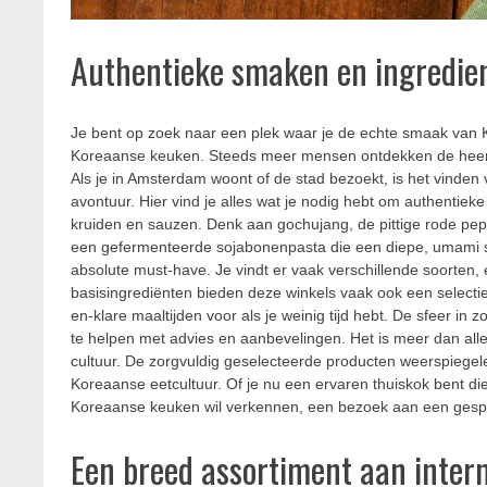
Authentieke smaken en ingredie
Je bent op zoek naar een plek waar je de echte smaak van K
Koreaanse keuken. Steeds meer mensen ontdekken de heerli
Als je in Amsterdam woont of de stad bezoekt, is het vinde
avontuur. Hier vind je alles wat je nodig hebt om authentiek
kruiden en sauzen. Denk aan gochujang, de pittige rode pep
een gefermenteerde sojabonenpasta die een diepe, umami s
absolute must-have. Je vindt er vaak verschillende soorten, 
basisingrediënten bieden deze winkels vaak ook een selecti
en-klare maaltijden voor als je weinig tijd hebt. De sfeer in z
te helpen met advies en aanbevelingen. Het is meer dan al
cultuur. De zorgvuldig geselecteerde producten weerspiegele
Koreaanse eetcultuur. Of je nu een ervaren thuiskok bent die
Koreaanse keuken wil verkennen, een bezoek aan een gespe
Een breed assortiment aan inter