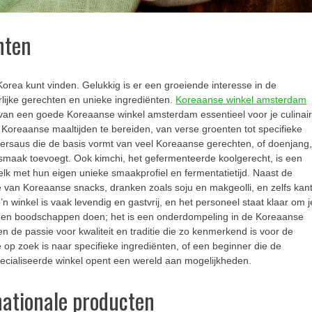
nten
orea kunt vinden. Gelukkig is er een groeiende interesse in de
jke gerechten en unieke ingrediënten.
Koreaanse winkel amsterdam
n van een goede Koreaanse winkel amsterdam essentieel voor je culinai
e Koreaanse maaltijden te bereiden, van verse groenten tot specifieke
ersaus die de basis vormt van veel Koreaanse gerechten, of doenjang
maak toevoegt. Ook kimchi, het gefermenteerde koolgerecht, is een
elk met hun eigen unieke smaakprofiel en fermentatietijd. Naast de
e van Koreaanse snacks, dranken zoals soju en makgeolli, en zelfs kant
o’n winkel is vaak levendig en gastvrij, en het personeel staat klaar om j
leen boodschappen doen; het is een onderdompeling in de Koreaanse
n de passie voor kwaliteit en traditie die zo kenmerkend is voor de
 op zoek is naar specifieke ingrediënten, of een beginner die de
cialiseerde winkel opent een wereld aan mogelijkheden.
nationale producten