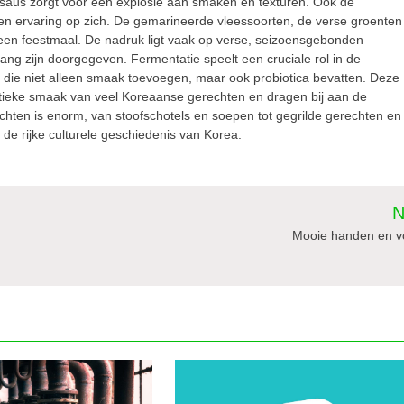
e saus zorgt voor een explosie aan smaken en texturen. Ook de
s een ervaring op zich. De gemarineerde vleessoorten, de verse groenten
 een feestmaal. De nadruk ligt vaak op verse, seizoensgebonden
lang zijn doorgegeven. Fermentatie speelt een cruciale rol in de
die niet alleen smaak toevoegen, maar ook probiotica bevatten. Deze
stieke smaak van veel Koreaanse gerechten en dragen bij aan de
hten is enorm, van stoofschotels en soepen tot gegrilde gerechten en
 de rijke culturele geschiedenis van Korea.
N
Mooie handen en v