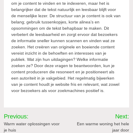
om je content te vinden en te indexeren, maar het is
belangrijker dat de tekst natuurlijk en leesbaar blijft voor
de menselijke lezer. De structuur van je content is ook van
belang; gebruik tussenkopjes, korte alinea’s en
opsommingen om de tekst behapbaar te maken. Dit
verbetert de leesbaarheid en zorgt ervoor dat bezoekers
de informatie sneller kunnen scannen en vinden wat ze
zoeken. Het creëren van originele en boeiende content
vereist inzicht in de behoeften en interesses van je
publiek. Wat zijn hun uitdagingen? Welke informatie
zoeken ze? Door deze vragen te beantwoorden, kun je
content produceren die resoneert en je positioneert als
een autoriteit in je vakgebied. Het regelmatig bijwerken
van je content houdt je website fris en relevant, wat zowel
voor bezoekers als voor zoekmachines positief is.
Bericht
Previous:
Next:
navigatie
Warm water oplossingen voor
Een warme woning het hele
je huis
jaar door