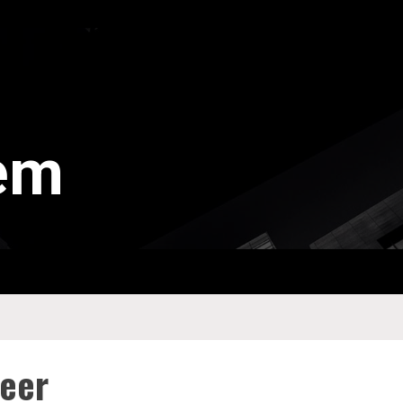
tem
feer