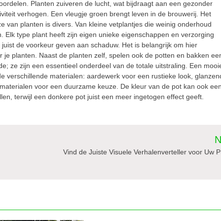
oordelen. Planten zuiveren de lucht, wat bijdraagt aan een gezonder
iteit verhogen. Een vleugje groen brengt leven in de brouwerij. Het
e van planten is divers. Van kleine vetplantjes die weinig onderhoud
n. Elk type plant heeft zijn eigen unieke eigenschappen en verzorging
e juist de voorkeur geven aan schaduw. Het is belangrijk om hier
r je planten. Naast de planten zelf, spelen ook de potten en bakken ee
de; ze zijn een essentieel onderdeel van de totale uitstraling. Een mooi
 de verschillende materialen: aardewerk voor een rustieke look, glanzen
e materialen voor een duurzame keuze. De kleur van de pot kan ook ee
len, terwijl een donkere pot juist een meer ingetogen effect geeft.
N
Vind de Juiste Visuele Verhalenverteller voor Uw P