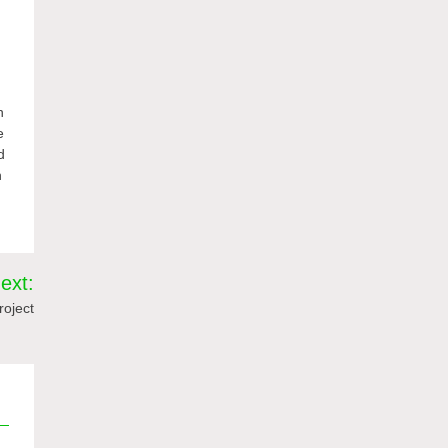
n
e
d
n
ext:
roject