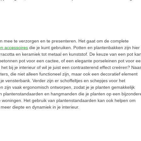
den mee te verzorgen en te presenteren. Het gaat om de complete
en accessoires
die je kunt gebruiken. Potten en plantenbakken zijn hier
erracotta en keramiek tot metaal en kunststof. De keuze van een pot ka
 betonnen pot voor een cactee, of een elegante porseleinen pot voor e
het bij je interieur of wil je juist een contrasterend effect creëren? Naa
ers, die niet alleen functioneel zijn, maar ook een decoratief element
e vensterbank. Verder zijn er schoffeltjes en schepjes voor het
 zijn vaak ergonomisch ontworpen, zodat je je planten gemakkelijk
ijn plantenstandaarden en hangmanden die je planten op een bijzonder
nere woningen. Het gebruik van plantenstandaarden kan ook helpen om
 meer diepte en dynamiek in je interieur.