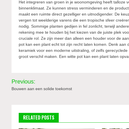
Het integreren van groen in je woonomgeving heeft talloze v
binnenklimaat. Ze kunnen stress verminderen en de productiv
maakt een ruimte direct gezelliger en uitnodigender. De keuz
vergen tot weelderige varens die een tropische sfeer creëre
nodig. Sommige planten gedijen in fel zonlicht, terwijl ander
rekening mee te houden bij het kiezen van de juiste plek voo
cruciale rol. Ze zijn meer dan alleen een houder voor de aar
pot kan een plant echt tot zijn recht laten komen. Denk aan
keramiek voor een moderne uitstraling, of zelfs gerecycled
groot verschil maken. Een witte pot kan een plant laten opval
Bericht
Previous:
navigatie
Bouwen aan een solide toekomst
RELATED POSTS