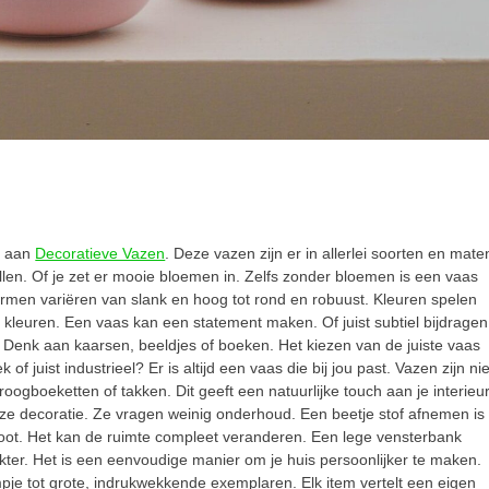
d aan
Decoratieve Vazen
. Deze vazen zijn er in allerlei soorten en mate
llen. Of je zet er mooie bloemen in. Zelfs zonder bloemen is een vaas
rmen variëren van slank en hoog tot rond en robuust. Kleuren spelen
de kleuren. Een vaas kan een statement maken. Of juist subtiel bijdragen
 Denk aan kaarsen, beeldjes of boeken. Het kiezen van de juiste vaas
of juist industrieel? Er is altijd een vaas die bij jou past. Vazen zijn nie
gboeketten of takken. Dit geeft een natuurlijke touch aan je interieur
eze decoratie. Ze vragen weinig onderhoud. Een beetje stof afnemen is
groot. Het kan de ruimte compleet veranderen. Een lege vensterbank
akter. Het is een eenvoudige manier om je huis persoonlijker te maken.
pje tot grote, indrukwekkende exemplaren. Elk item vertelt een eigen