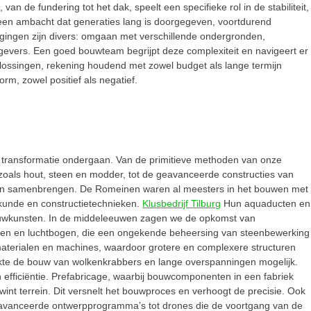
an de fundering tot het dak, speelt een specifieke rol in de stabiliteit,
 een ambacht dat generaties lang is doorgegeven, voortdurend
gingen zijn divers: omgaan met verschillende ondergronden,
evers. Een goed bouwteam begrijpt deze complexiteit en navigeert er
ossingen, rekening houdend met zowel budget als lange termijn
m, zowel positief als negatief.
ransformatie ondergaan. Van de primitieve methoden van onze
 zoals hout, steen en modder, tot de geavanceerde constructies van
rmen samenbrengen. De Romeinen waren al meesters in het bouwen met
lkunde en constructietechnieken.
Klusbedrijf Tilburg
Hun aquaducten en
uwkunsten. In de middeleeuwen zagen we de opkomst van
ven en luchtbogen, die een ongekende beheersing van steenbewerking
e materialen en machines, waardoor grotere en complexere structuren
akte de bouw van wolkenkrabbers en lange overspanningen mogelijk.
efficiëntie. Prefabricage, waarbij bouwcomponenten in een fabriek
t terrein. Dit versnelt het bouwproces en verhoogt de precisie. Ook
eavanceerde ontwerpprogramma’s tot drones die de voortgang van de