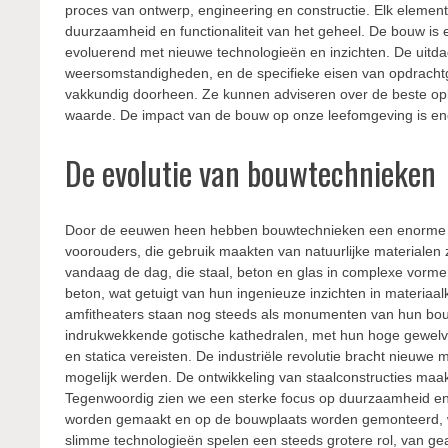
proces van ontwerp, engineering en constructie. Elk element, v
duurzaamheid en functionaliteit van het geheel. De bouw is
evoluerend met nieuwe technologieën en inzichten. De uitda
weersomstandigheden, en de specifieke eisen van opdrachtg
vakkundig doorheen. Ze kunnen adviseren over de beste opl
waarde. De impact van de bouw op onze leefomgeving is enor
De evolutie van bouwtechnieken
Door de eeuwen heen hebben bouwtechnieken een enorme t
voorouders, die gebruik maakten van natuurlijke materialen
vandaag de dag, die staal, beton en glas in complexe vo
beton, wat getuigt van hun ingenieuze inzichten in materiaa
amfitheaters staan nog steeds als monumenten van hun bo
indrukwekkende gotische kathedralen, met hun hoge gewel
en statica vereisten. De industriële revolutie bracht nieuw
mogelijk werden. De ontwikkeling van staalconstructies ma
Tegenwoordig zien we een sterke focus op duurzaamheid en 
worden gemaakt en op de bouwplaats worden gemonteerd, win
slimme technologieën spelen een steeds grotere rol, van g