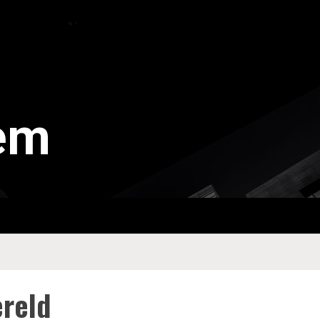
tem
ereld