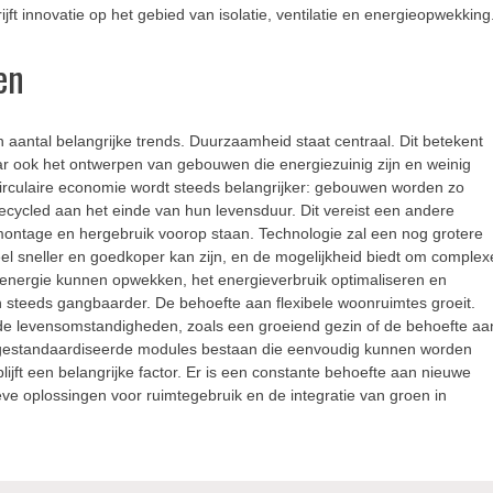
t innovatie op het gebied van isolatie, ventilatie en energieopwekking
en
ntal belangrijke trends. Duurzaamheid staat centraal. Dit betekent
maar ook het ontwerpen van gebouwen die energiezuinig zijn en weinig
irculaire economie wordt steeds belangrijker: gebouwen worden zo
cycled aan het einde van hun levensduur. Dit vereist een andere
montage en hergebruik voorop staan. Technologie zal een nog grotere
el sneller en goedkoper kan zijn, en de mogelijkheid biedt om complex
 energie kunnen opwekken, het energieverbruik optimaliseren en
teeds gangbaarder. De behoefte aan flexibele woonruimtes groeit.
e levensomstandigheden, zoals een groeiend gezin of de behoefte aa
 gestandaardiseerde modules bestaan die eenvoudig kunnen worden
blijft een belangrijke factor. Er is een constante behoefte aan nieuwe
eve oplossingen voor ruimtegebruik en de integratie van groen in