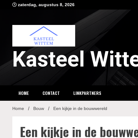
Ga
zaterdag, augustus 8, 2026
naar
de
inhoud
Kasteel Wit
HOME
CONTACT
LINKPARTNERS
Home
Bouw
Een kijkje in de bouwwereld
Een kijkje in de bouww