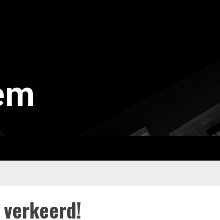
tem
t verkeerd!