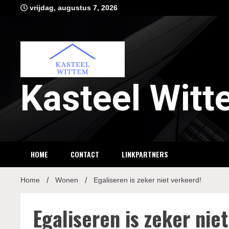
Ga
vrijdag, augustus 7, 2026
naar
de
inhoud
Kasteel Wit
HOME
CONTACT
LINKPARTNERS
Home
Wonen
Egaliseren is zeker niet verkeerd!
Egaliseren is zeker nie