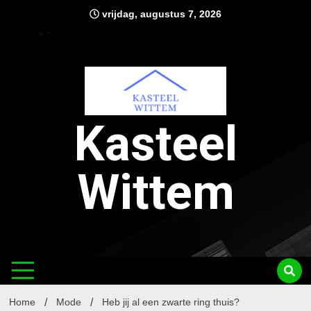
Ga
vrijdag, augustus 7, 2026
naar
de
inhoud
Kasteel
Wittem
Home
Mode
Heb jij al een zwarte ring thuis?