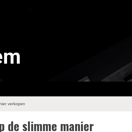
tem
nier verkopen
op de slimme manier