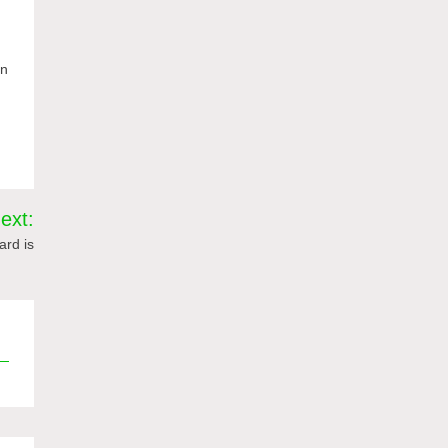
en
ext:
rd is