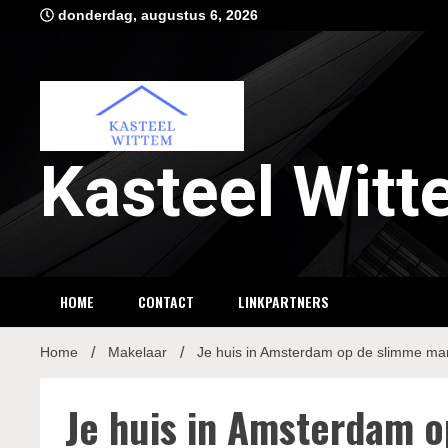
Ga
donderdag, augustus 6, 2026
naar
de
inhoud
Kasteel Wit
HOME
CONTACT
LINKPARTNERS
Home
Makelaar
Je huis in Amsterdam op de slimme ma
Je huis in Amsterdam 