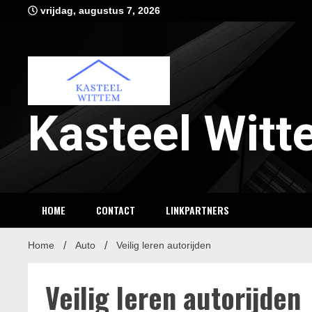
Ga
vrijdag, augustus 7, 2026
naar
de
inhoud
Kasteel Wit
HOME
CONTACT
LINKPARTNERS
Home
Auto
Veilig leren autorijden
Veilig leren autorijden