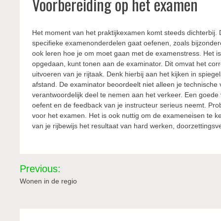
Voorbereiding op het examen
Het moment van het praktijkexamen komt steeds dichterbij. De
specifieke examenonderdelen gaat oefenen, zoals bijzonder
ook leren hoe je om moet gaan met de examenstress. Het is b
opgedaan, kunt tonen aan de examinator. Dit omvat het correc
uitvoeren van je rijtaak. Denk hierbij aan het kijken in spie
afstand. De examinator beoordeelt niet alleen je technische
verantwoordelijk deel te nemen aan het verkeer. Een goede vo
oefent en de feedback van je instructeur serieus neemt. Prob
voor het examen. Het is ook nuttig om de exameneisen te ken
van je rijbewijs het resultaat van hard werken, doorzettings
Bericht
Previous:
navigatie
Wonen in de regio