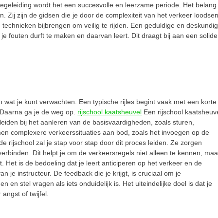
begeleiding wordt het een succesvolle en leerzame periode. Het belang
 Zij zijn de gidsen die je door de complexiteit van het verkeer loodsen
e technieken bijbrengen om veilig te rijden. Een geduldige en deskundi
e fouten durft te maken en daarvan leert. Dit draagt bij aan een solide
n wat je kunt verwachten. Een typische rijles begint vaak met een korte
. Daarna ga je de weg op.
rijschool kaatsheuvel
Een rijschool kaatsheuv
leiden bij het aanleren van de basisvaardigheden, zoals sturen,
en complexere verkeerssituaties aan bod, zoals het invoegen op de
rijschool zal je stap voor stap door dit proces leiden. Ze zorgen
 verbinden. Dit helpt je om de verkeersregels niet alleen te kennen, maa
t. Het is de bedoeling dat je leert anticiperen op het verkeer en de
 je instructeur. De feedback die je krijgt, is cruciaal om je
 en stel vragen als iets onduidelijk is. Het uiteindelijke doel is dat je
angst of twijfel.