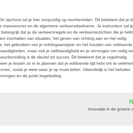
 rijschool zal je hier zorgvuldig op voorbereiden. Dit betekent dat je 
e manoeuvres en de algemene verkeersdeelname. Je instructeur zal j
elangrijk dat je de verkeersregels en de verkeersinzichten die je hebt
t inschatten van situaties, het geven van richting aan en het veilig
gels, het gebruiken van je richtingaanwijzer en het houden van voldoende
 vaardigheden, maar ook je zelfstandigheid en je vermogen om veilig e
orbereiding is de sleutel tot succes. Dit betekent dat je regelmatig
eer je lessen zo in te plannen dat je voldoende tijd hebt om te oefene
nen, zodat je weet waar je op moet letten. Uiteindelijk is het behalen
vermogen en de juiste begeleiding.
N
Innovatie in de groene 