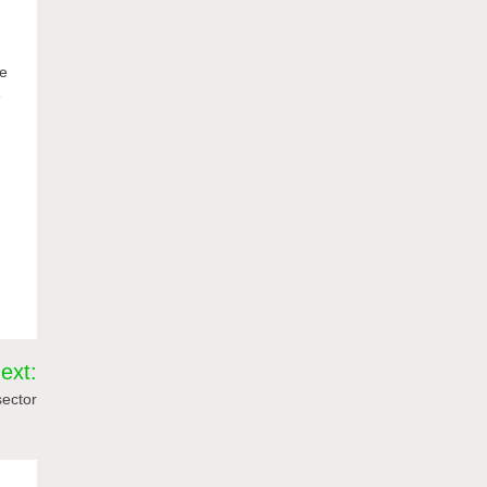
de
e
n
n
ext:
sector