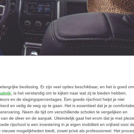
belangrijke beslissing. Er zijn veel opties beschikbaar, en het is goed o
aalwijk
, is het verstandig om te kijken naar wat zij te bieden hebben.
teurs en de slagingspercentages. Een goede rijschool helpt je niet
erd en veilig de weg op te gaan. Het is essentieel dat je je comfortabe
e leerervaring. Neem de tijd om verschillende scholen te vergelijken en
van de sfeer en de aanpak. Uiteindelijk gaat het erom dat je met plezi
oede rijschool is een investering in je eigen mobiliteit en vrijheid voor d
je nieuwe mogelijkheden biedt, zowel privé als professioneel. Het proce