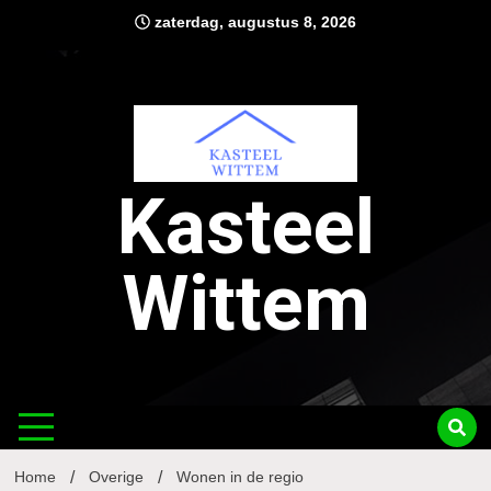
Ga
zaterdag, augustus 8, 2026
naar
de
inhoud
Kasteel
Wittem
Home
Overige
Wonen in de regio