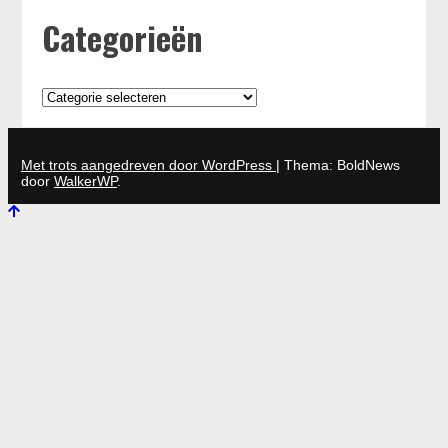
Categorieën
Categorieën
Met trots aangedreven door WordPress
|
Thema: BoldNews
door
WalkerWP
.