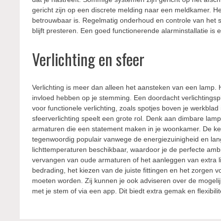
gericht zijn op een discrete melding naar een meldkamer. Het
betrouwbaar is. Regelmatig onderhoud en controle van het sy
blijft presteren. Een goed functionerende alarminstallatie is e
Verlichting en sfeer
Verlichting is meer dan alleen het aansteken van een lamp. He
invloed hebben op je stemming. Een doordacht verlichtingspl
voor functionele verlichting, zoals spotjes boven je werkblad
sfeerverlichting speelt een grote rol. Denk aan dimbare la
armaturen die een statement maken in je woonkamer. De keuze
tegenwoordig populair vanwege de energiezuinigheid en lan
lichttemperaturen beschikbaar, waardoor je de perfecte ambia
vervangen van oude armaturen of het aanleggen van extra lic
bedrading, het kiezen van de juiste fittingen en het zorgen 
moeten worden. Zij kunnen je ook adviseren over de mogelijk
met je stem of via een app. Dit biedt extra gemak en flexibilite