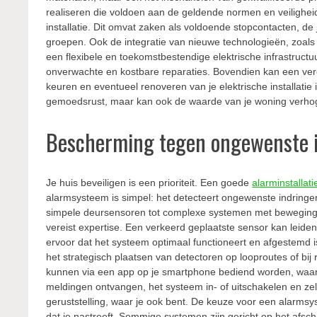
realiseren die voldoen aan de geldende normen en veiligh
installatie. Dit omvat zaken als voldoende stopcontacten, d
groepen. Ook de integratie van nieuwe technologieën, zoals 
een flexibele en toekomstbestendige elektrische infrastructuur
onverwachte en kostbare reparaties. Bovendien kan een verou
keuren en eventueel renoveren van je elektrische installatie
gemoedsrust, maar kan ook de waarde van je woning verhoge
Bescherming tegen ongewenste 
Je huis beveiligen is een prioriteit. Een goede
alarminstalla
alarmsysteem is simpel: het detecteert ongewenste indringer
simpele deursensoren tot complexe systemen met bewegings
vereist expertise. Een verkeerd geplaatste sensor kan leiden 
ervoor dat het systeem optimaal functioneert en afgestemd 
het strategisch plaatsen van detectoren op looproutes of b
kunnen via een app op je smartphone bediend worden, waardoor
meldingen ontvangen, het systeem in- of uitschakelen en zel
geruststelling, waar je ook bent. De keuze voor een alarmsy
dat je nastreeft. Sommige systemen zijn gericht op het afschr