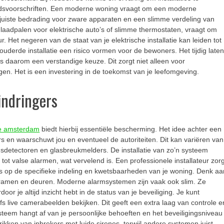
eidsvoorschriften. Een moderne woning vraagt om een moderne
e juiste bedrading voor zware apparaten en een slimme verdeling van
laadpalen voor elektrische auto’s of slimme thermostaten, vraagt om
. Het negeren van de staat van je elektrische installatie kan leiden tot
derde installatie een risico vormen voor de bewoners. Het tijdig late
 is daarom een verstandige keuze. Dit zorgt niet alleen voor
n. Het is een investering in de toekomst van je leefomgeving.
indringers
tie amsterdam
biedt hierbij essentiële bescherming. Het idee achter een
s en waarschuwt jou en eventueel de autoriteiten. Dit kan variëren van
detectoren en glasbreukmelders. De installatie van zo’n systeem
tot valse alarmen, wat vervelend is. Een professionele installateur zor
is op de specifieke indeling en kwetsbaarheden van je woning. Denk aa
ij ramen en deuren. Moderne alarmsystemen zijn vaak ook slim. Ze
 je altijd inzicht hebt in de status van je beveiliging. Je kunt
fs live camerabeelden bekijken. Dit geeft een extra laag van controle e
steem hangt af van je persoonlijke behoeften en het beveiligingsniveau
ikken van inbrekers met luide sirenes, terwijl andere systemen juist