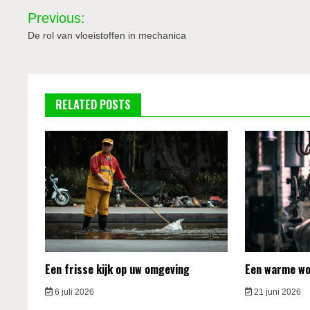
Bericht
Previous:
navigatie
De rol van vloeistoffen in mechanica
RELATED POSTS
Een frisse kijk op uw omgeving
Een warme won
6 juli 2026
21 juni 2026