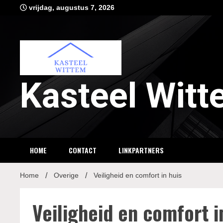
Ga
vrijdag, augustus 7, 2026
naar
de
inhoud
Kasteel Wit
HOME
CONTACT
LINKPARTNERS
Home
Overige
Veiligheid en comfort in huis
Veiligheid en comfort i