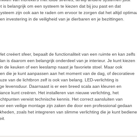
 is belangrijk om een systeem te kiezen dat bij jou past en dat
steem zijn ook aan te raden om ervoor te zorgen dat het altijd optima
en investering in de veiligheid van je dierbaren en je bezittingen.
t creëert sfeer, bepaalt de functionaliteit van een ruimte en kan zelfs
an is daarom een belangrijk onderdeel van je interieur. Je kunt kiezen
 in de keuken of een leeslamp naast je favoriete stoel. Maar ook
mpen die je kunt aanpassen aan het moment van de dag, of decoratieve
 van de lichtbron zelf is ook van belang. LED-verlichting is
ge levensduur. Daarnaast is er een breed scala aan kleuren en
nce kunt creëren. Het installeren van nieuwe verlichting, het
htpunten vereist technische kennis. Het correct aansluiten van
voor een veilige montage zijn zaken die door een professional gedaan
heden, zoals het integreren van slimme verlichting die je kunt bedien
it.