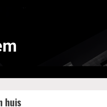
tem
n huis