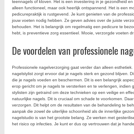
teennagels of kloven. Het is een investering in je gezondheid en 
alleen functioneel, maar ook heerlijk ontspannend. Het is een m
pedicurepraktijk is rustgevend. Je kunt genieten van de profes
jouw voeten nodig hebben. Ze geven advies over de juiste verzor
behouden. Het is belangrijk om regelmatig een pedicure te bezoeke
hebt, is preventieve zorg essentieel. Mooie, verzorgde voeten dra
De voordelen van professionele nag
Professionele nagelverzorging gaat verder dan alleen esthetiek
nagelstylist zorgt ervoor dat je nagels sterk en gezond blijven.
die je nagels voeden en beschermen. Dit is een belangrijk aspec
erop gericht om je nagels te versterken en te verlengen, indien 
stylisten zijn getraind om deze technieken op een veilige en eff
natuurlijke nagels. Dit is cruciaal om schade te voorkomen. Daar
verzorgen. Dit helpt om de resultaten van de behandeling te beho
aanpak die zowel de uiterlijke schoonheid als de innerlijke gezo
nagelstudio is van het grootste belang. Ze werken met gesteril
het risico op infecties. Je kunt er dus op vertrouwen dat je hande