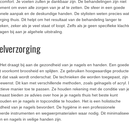
comfort. Je voeten zullen je dankbaar zijn. De behandelingen zijn niet
oment om even alle zorgen van je af te zetten. De sfeer in een goede
sionele aanpak en de deskundige handen. De stylisten weten precies wa
ging thuis. Dit helpt om het resultaat van de behandeling langer te
n, zeker als je veel staat of loopt. Zelfs als je geen specifieke klach
gen bij aan je algehele uitstraling.
elverzorging
. Het draagt bij aan de gezondheid van je nagels en handen. Een goede
 Dit voorkomt broosheid en splijten. Ze gebruiken hoogwaardige product
t dat vaak wordt onderschat. De technieken die worden toegepast, zijn
gewenst. Dit kan met verschillende methoden, zoals gelnagels of acryl.
ectieve manier toe te passen. Ze houden rekening met de conditie van j
naast bieden ze advies over hoe je je nagels thuis het beste kunt
uden en je nagels in topconditie te houden. Het is een holistische
ndheid van je nagels bevordert. De hygiëne in een professionele
iseerde instrumenten en wegwerpmaterialen waar nodig. Dit minimalisee
n en nagels in veilige handen zijn.