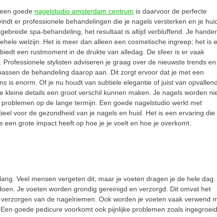
n een goede
nagelstudio amsterdam centrum
is daarvoor de perfecte
indt er professionele behandelingen die je nagels versterken en je hui
gebreide spa-behandeling, het resultaat is altijd verbluffend. Je hande
lgehele welzijn. Het is meer dan alleen een cosmetische ingreep; het is 
 biedt een rustmoment in de drukte van alledag. De sfeer is er vaak
. Professionele stylisten adviseren je graag over de nieuwste trends en
assen de behandeling daarop aan. Dit zorgt ervoor dat je met een
 is enorm. Of je nu houdt van subtiele elegantie of juist van opvallen
d hoe kleine details een groot verschil kunnen maken. Je nagels worden ni
problemen op de lange termijn. Een goede nagelstudio werkt met
el voor de gezondheid van je nagels en huid. Het is een ervaring die 
die een grote impact heeft op hoe je je voelt en hoe je overkomt.
ang. Veel mensen vergeten dit, maar je voeten dragen je de hele dag.
en. Je voeten worden grondig gereinigd en verzorgd. Dit omvat het
het verzorgen van de nagelriemen. Ook worden je voeten vaak verwend 
 Een goede pedicure voorkomt ook pijnlijke problemen zoals ingegroei