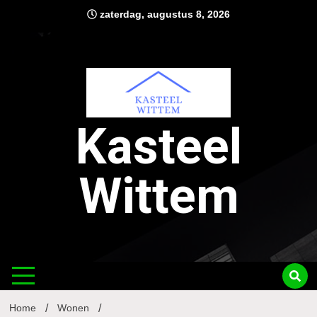
Ga
zaterdag, augustus 8, 2026
naar
de
inhoud
Kasteel
Wittem
Home
Wonen