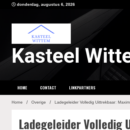
Ga
donderdag, augustus 6, 2026
naar
de
inhoud
Kasteel Wit
HOME
CONTACT
LINKPARTNERS
Home
Overige
Ladegeleider Volledig Uittrekbaar: Max
Ladegeleider Volledig 