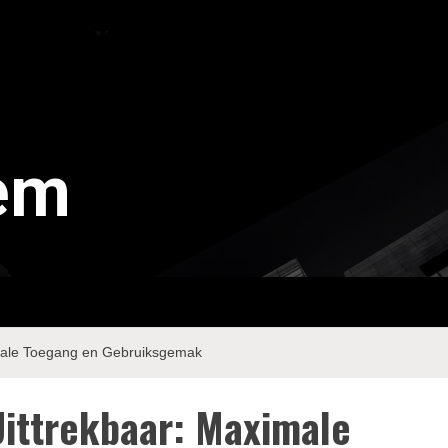
tem
imale Toegang en Gebruiksgemak
Uittrekbaar: Maximale