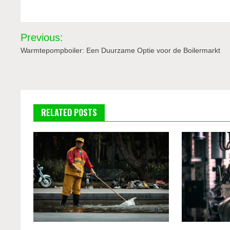
Bericht
Previous:
navigatie
Warmtepompboiler: Een Duurzame Optie voor de Boilermarkt
RELATED POSTS