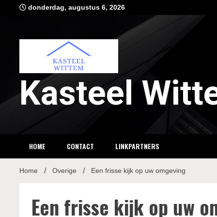
Ga
donderdag, augustus 6, 2026
naar
de
inhoud
Kasteel Wit
HOME
CONTACT
LINKPARTNERS
Home
Overige
Een frisse kijk op uw omgeving
Een frisse kijk op uw 