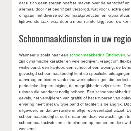
dat u zich geen zorgen hoeft te maken over de aanschaf 
allemaal door het bedrijf zelf verzorgd, wat voor u extra ge
omgaan met diverse schoonmaakproducten en -apparatuur, wat
tijdrovende taak, waardoor u meer ruimte krijgt voor uw ker
Schoonmaakdiensten in uw regi
Wanneer u zoekt naar een
schoonmaakbedrijf Eindhoven
, w
zijn dynamische karakter en vele bedrijven, vraagt om flexi
winkelpand, een kantoor, een school of een woning, de beho
gevestigd schoonmaakbedrijf kent de specifieke uitdaginge
aanvraag en bieden vaak maatwerkoplossingen die perfect a
periodieke dieptereiniging, de mogelijkheden zijn divers. De
ruimtes die aandacht nodig hebben. Een schoonmaakbedrijf 
gevels, het verwijderen van graffiti of het uitvoeren van o
ervaring heeft met uw type pand of faciliteit is belangrijk
uitgevoerd en dat uw ruimte er altijd representatief uitziet. 
schoonmaakbedrijf streeft ernaar om deze verwachtingen te o
schoonmaakactiviteiten in te plannen op momenten die uw dag
weekend.