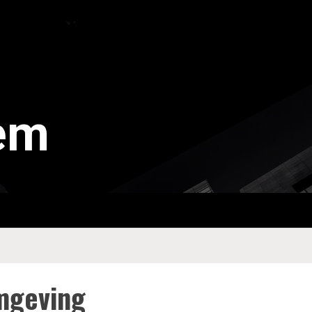
tem
omgeving