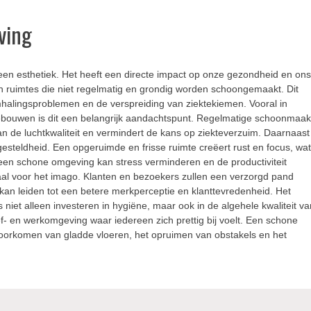
ving
n esthetiek. Het heeft een directe impact op onze gezondheid en on
in ruimtes die niet regelmatig en grondig worden schoongemaakt. Dit
halingsproblemen en de verspreiding van ziektekiemen. Vooral in
bouwen is dit een belangrijk aandachtspunt. Regelmatige schoonmaa
an de luchtkwaliteit en vermindert de kans op ziekteverzuim. Daarnaast
esteldheid. Een opgeruimde en frisse ruimte creëert rust en focus, wa
 een schone omgeving kan stress verminderen en de productiviteit
iaal voor het imago. Klanten en bezoekers zullen een verzorgd pand
t kan leiden tot een betere merkperceptie en klanttevredenheid. Het
iet alleen investeren in hygiëne, maar ook in de algehele kwaliteit va
f- en werkomgeving waar iedereen zich prettig bij voelt. Een schone
voorkomen van gladde vloeren, het opruimen van obstakels en het