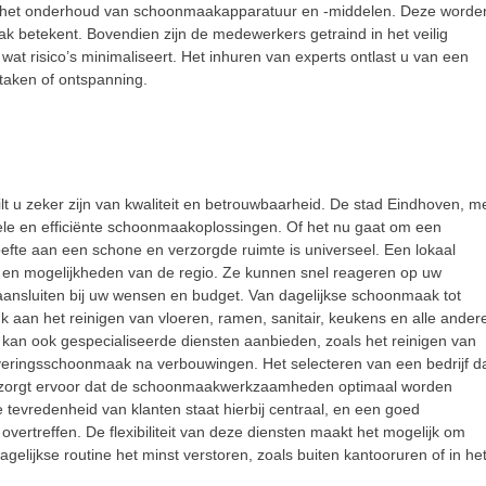
en het onderhoud van schoonmaakapparatuur en -middelen. Deze worde
mak betekent. Bovendien zijn de medewerkers getraind in het veilig
 risico’s minimaliseert. Het inhuren van experts ontlast u van een
ntaken of ontspanning.
o
ilt u zeker zijn van kwaliteit en betrouwbaarheid. De stad Eindhoven, m
bele en efficiënte schoonmaakoplossingen. Of het nu gaat om een
efte aan een schone en verzorgde ruimte is universeel. Een lokaal
n en mogelijkheden van de regio. Ze kunnen snel reageren op uw
ansluiten bij uw wensen en budget. Van dagelijkse schoonmaak tot
nk aan het reinigen van vloeren, ramen, sanitair, keukens en alle ander
kan ook gespecialiseerde diensten aanbieden, zoals het reinigen van
pleveringsschoonmaak na verbouwingen. Het selecteren van een bedrijf d
. Dit zorgt ervoor dat de schoonmaakwerkzaamheden optimaal worden
De tevredenheid van klanten staat hierbij centraal, en een goed
vertreffen. De flexibiliteit van deze diensten maakt het mogelijk om
elijkse routine het minst verstoren, zoals buiten kantooruren of in he