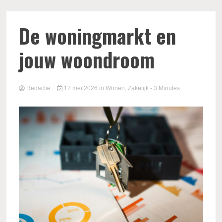
De woningmarkt en
jouw woondroom
Redactie
12 mei 2026
in
Wonen
,
Zakelijk
- 3 Minutes