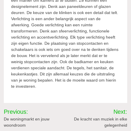
een manier om kamers af te sluiten. Ze kunnen een
designelement zijn. Denk aan paneeldeuren of glazen
deuren. De keuze van de klinken is ook een detail dat telt.
Verlichting is een ander belangrijk aspect van de
afwerking. Goede verlichting kan een ruimte
transformeren. Denk aan sfeerverlichting, functionele
verlichting en accentverlichting. Elk type verlichting heeft
zijn eigen functie. De plaatsing van stopcontacten en
schakelaars is ook iets om goed over na te denken tijdens
de bouw. Het is vervelend als je later merkt dat er te
weinig stopcontacten zijn. Ook de badkamer en keuken
verdienen speciale aandacht. De tegels, het sanitair, de
keukenkastjes. Dit zijn allemaal keuzes die de uitstraling
van je woning bepalen. Het is de moeite waard om hierin
te investeren.
Bericht
Previous:
Next:
navigatie
De woningmarkt en jouw
De kracht van muziek in elke
woondroom
gelegenheid