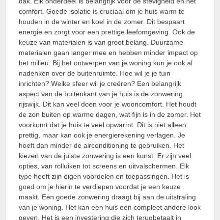
dak. Elk onderdeel is belangrijk voor de stevigheid en het
comfort. Goede isolatie is cruciaal om je huis warm te
houden in de winter en koel in de zomer. Dit bespaart
energie en zorgt voor een prettige leefomgeving. Ook de
keuze van materialen is van groot belang. Duurzame
materialen gaan langer mee en hebben minder impact op
het milieu. Bij het ontwerpen van je woning kun je ook al
nadenken over de buitenruimte. Hoe wil je je tuin
inrichten? Welke sfeer wil je creëren? Een belangrijk
aspect van de buitenkant van je huis is de zonwering
rijswijk. Dit kan veel doen voor je wooncomfort. Het houdt
de zon buiten op warme dagen, wat fijn is in de zomer. Het
voorkomt dat je huis te veel opwarmt. Dit is niet alleen
prettig, maar kan ook je energierekening verlagen. Je
hoeft dan minder de airconditioning te gebruiken. Het
kiezen van de juiste zonwering is een kunst. Er zijn veel
opties, van rolluiken tot screens en uitvalschermen. Elk
type heeft zijn eigen voordelen en toepassingen. Het is
goed om je hierin te verdiepen voordat je een keuze
maakt. Een goede zonwering draagt bij aan de uitstraling
van je woning. Het kan een huis een compleet andere look
geven. Het is een investering die zich terugbetaalt in