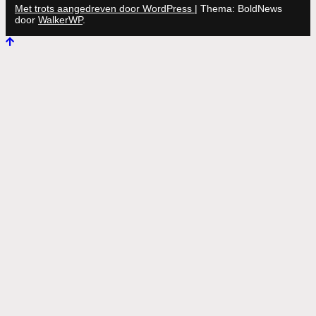
Met trots aangedreven door WordPress
|
Thema: BoldNews
door
WalkerWP
.