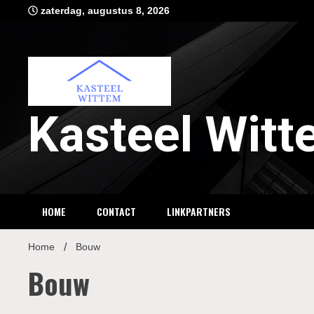
Ga
zaterdag, augustus 8, 2026
naar
de
inhoud
Kasteel Wit
HOME
CONTACT
LINKPARTNERS
Home
Bouw
Bouw