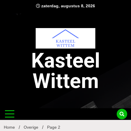
Ga
zaterdag, augustus 8, 2026
naar
de
inhoud
Kasteel
Wittem
Home
Overige
Page 2